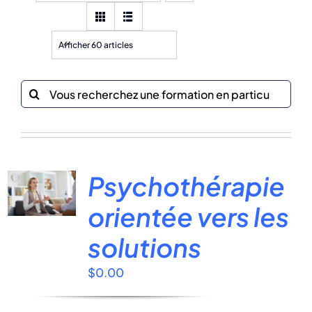
Afficher 60 articles
Recherche
sur
le
site
:
Psychothérapie
orientée vers les
solutions
$
0.00