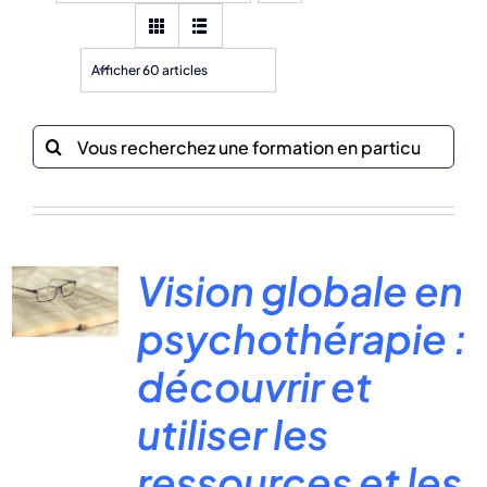
Afficher 60 articles
Recherche
sur
le
site
:
Vision globale en
psychothérapie :
découvrir et
utiliser les
ressources et les