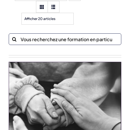
Afficher 20 articles
Recherche
sur
le
site
: