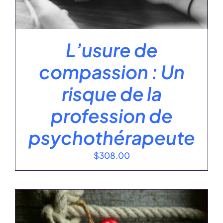
L’usure de
compassion : Un
risque de la
profession de
psychothérapeute
$
308.00