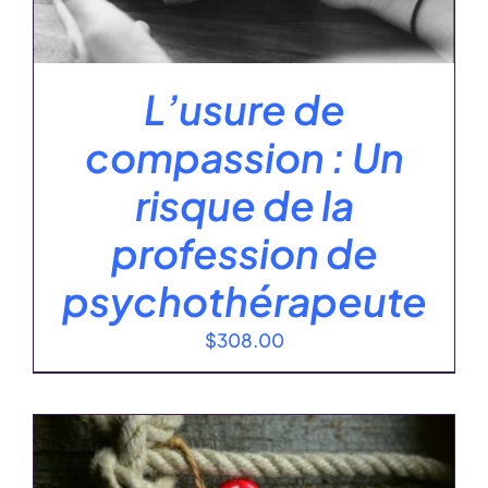
L’usure de
compassion : Un
risque de la
profession de
psychothérapeute
$
308.00