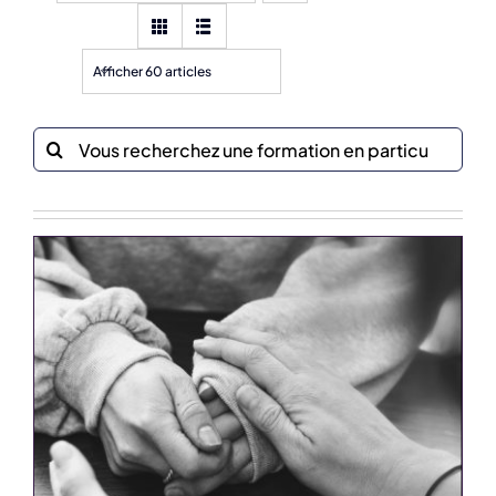
Afficher 60 articles
Recherche
sur
le
site
: