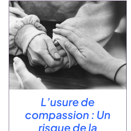
AJOUTER AU PANIER
/
DÉTAILS
L’usure de
compassion : Un
risque de la