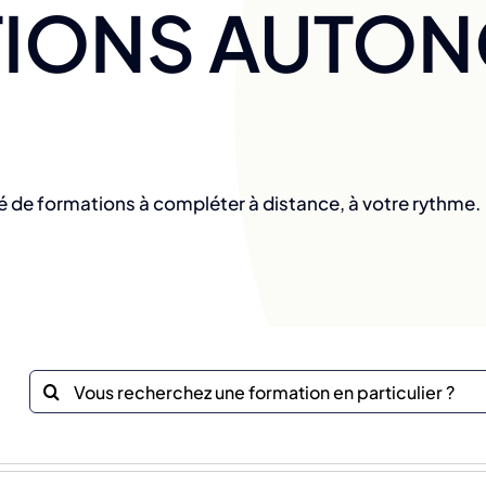
IONS AUTO
é de formations à compléter à distance, à votre rythme.
Recherche
sur
le
site