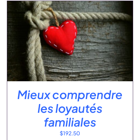
:
AJOUTER AU PANIER
/
DÉTAILS
Mieux comprendre
les loyautés
familiales
$
192.50