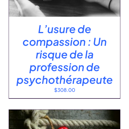
L’usure de
compassion : Un
risque de la
profession de
psychothérapeute
$
308.00