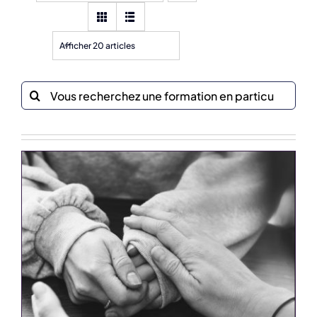
Afficher 20 articles
Recherche
sur
le
site
: