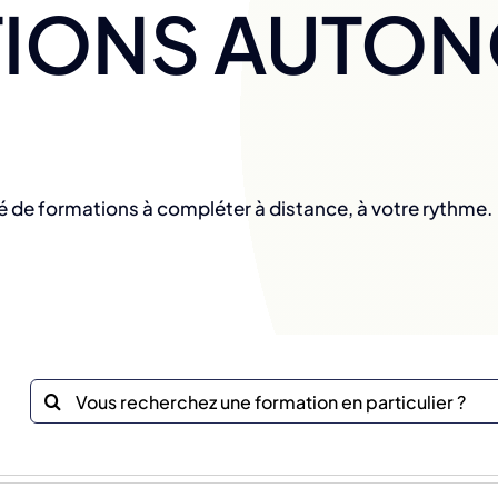
IONS AUTO
é de formations à compléter à distance, à votre rythme.
Recherche
sur
le
site