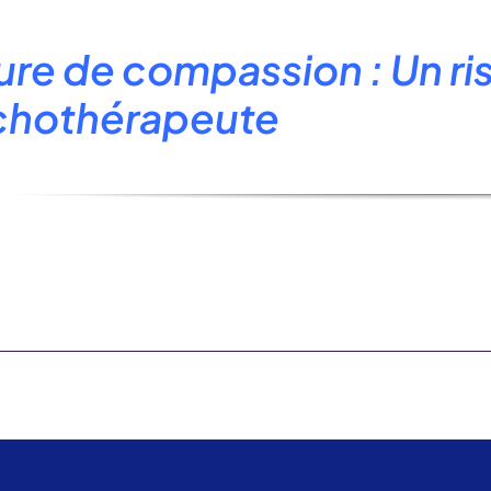
ure de compassion : Un ri
chothérapeute