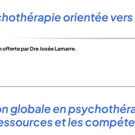
:
hothérapie orientée vers 
 offerte par Dre Josée Lamarre.
on globale en psychothérap
ressources et les compéte