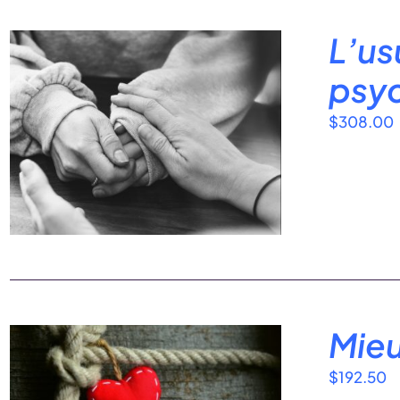
L’us
psy
$
308.00
Mieu
$
192.50