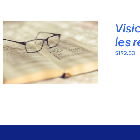
Visi
les 
$
192.50