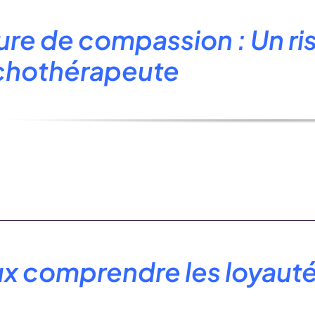
:
ure de compassion : Un ri
chothérapeute
x comprendre les loyautés