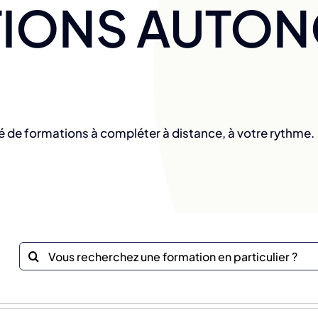
IONS AUTO
é de formations à compléter à distance, à votre rythme.
Recherche
sur
le
site