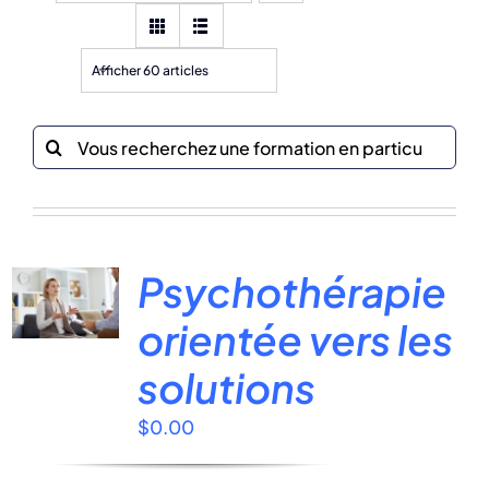
Afficher 60 articles
Recherche
sur
le
site
:
Psychothérapie
orientée vers les
solutions
$
0.00