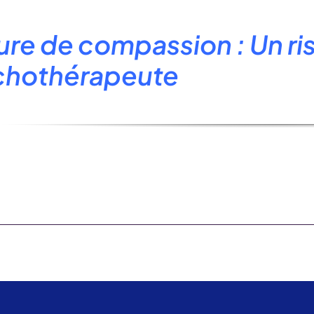
ure de compassion : Un ri
chothérapeute