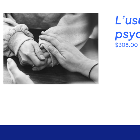
L’us
psy
$
308.00