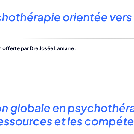
:
hothérapie orientée vers 
 offerte par Dre Josée Lamarre.
on globale en psychothérap
ressources et les compéte