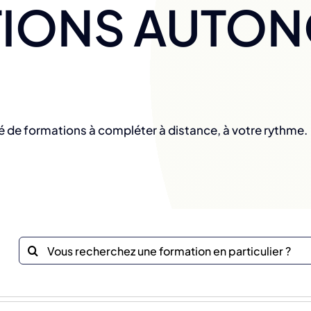
IONS AUTO
é de formations à compléter à distance, à votre rythme.
Recherche
sur
le
site