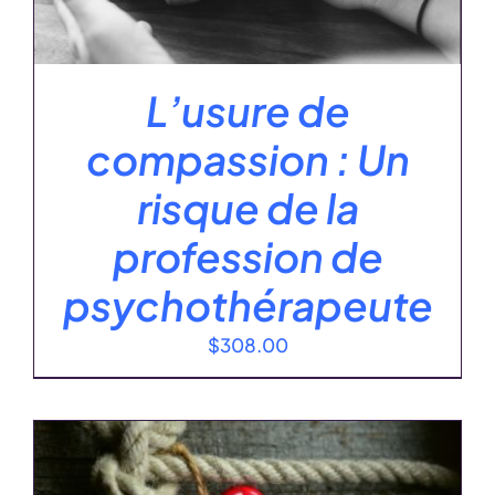
L’usure de
compassion : Un
risque de la
profession de
psychothérapeute
$
308.00