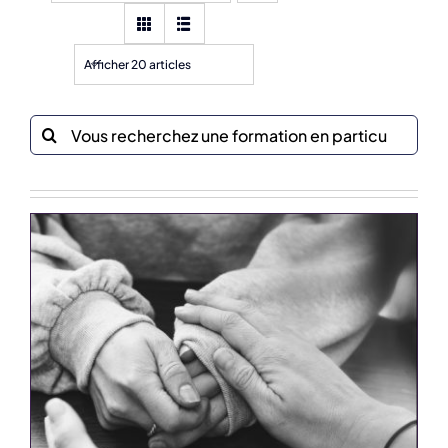
Afficher 20 articles
Recherche
sur
le
site
: