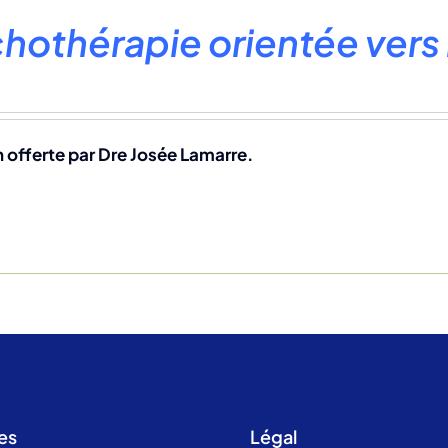
hothérapie orientée vers 
 offerte par Dre Josée Lamarre.
es
Légal