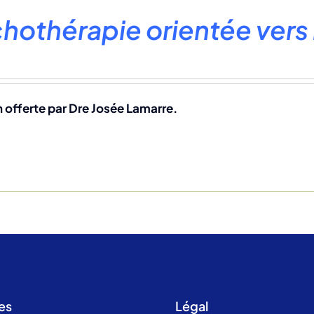
hothérapie orientée vers 
 offerte par Dre Josée Lamarre.
es
Légal