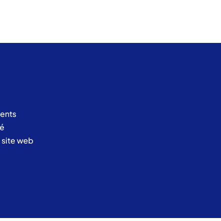
ents
té
u site web