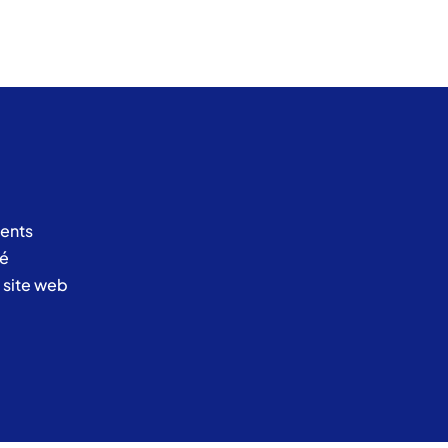
ents
té
u site web