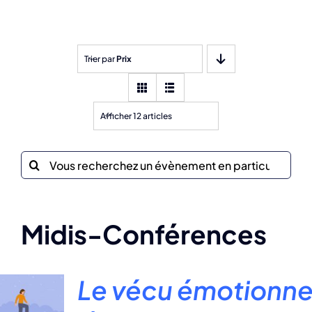
Trier par
Prix
Afficher 12 articles
Recherche
sur
le
site
Midis-Conférences
:
Le vécu émotionne