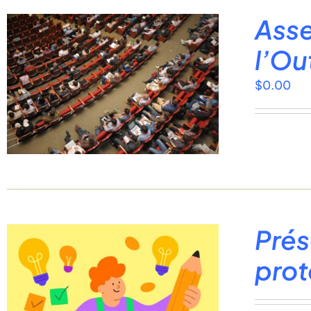
Asse
l’Ou
$
0.00
Prés
prot