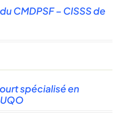
e du CMDPSF – CISSS de
urt spécialisé en
 l’UQO