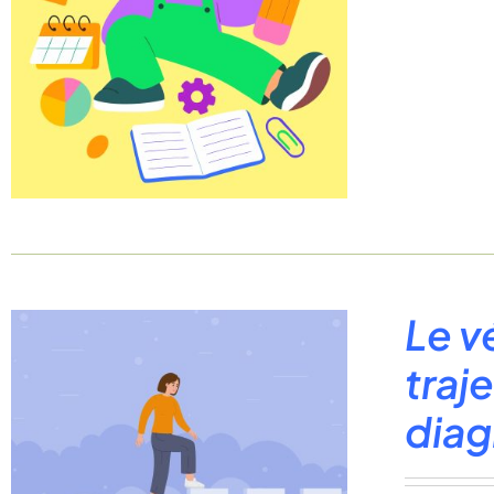
Le v
traj
diag